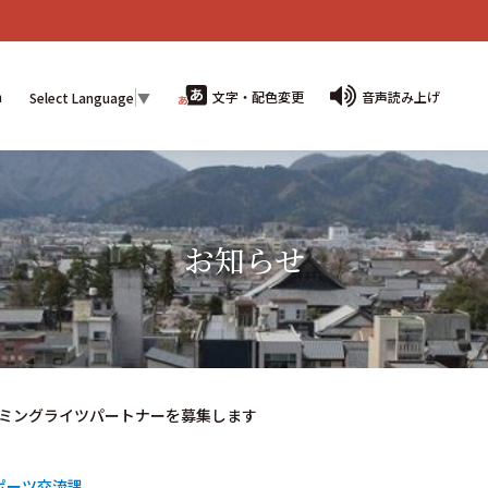
n
文字・配色変更
音声読み上げ
Select Language
▼
お知らせ
ミングライツパートナーを募集します
ポーツ交流課