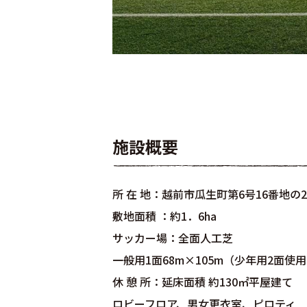
施設概要
所 在 地：越前市瓜生町第6号16番地の2
敷地面積 ：約1．6ha
サッカー場：全面人工芝
一般用1面68m×105m（少年用2面使
休 憩 所：延床面積 約130㎡平屋建て
ロビーフロア、男女更衣室、ピロティ