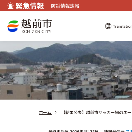
緊急情報
防災情報速報
Translatio
ホーム
【結果公表】越前市サッカー場のネー
最終更新日 2026年4月28日
情報発信元
ス