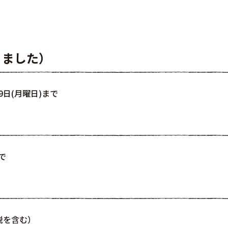
りました）
9日(月曜日)まで
で
税を含む）