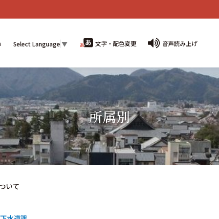
n
文字・配色変更
音声読み上げ
Select Language
▼
所属別
ついて
下水道課