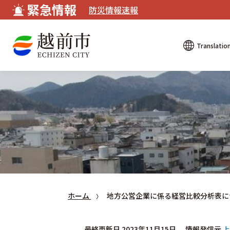
緊急情報
防災情報速報
Translatio
ホーム
地方公営企業に係る経営比較分析表に
最終更新日 2023年11月15日
情報発信元
上