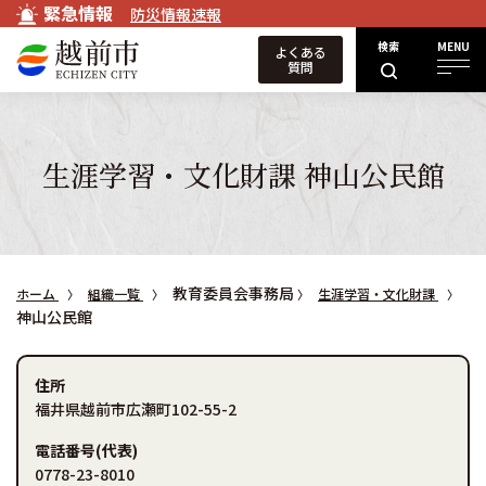
緊急情報
防災情報速報
検索
MENU
よくある
質問
生涯学習・文化財課 神山公民館
教育委員会事務局
ホーム
組織一覧
生涯学習・文化財課
神山公民館
住所
福井県越前市広瀬町102-55-2
電話番号(代表)
0778-23-8010