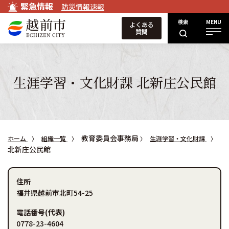
緊急情報
防災情報速報
検索
MENU
よくある
質問
生涯学習・文化財課 北新庄公民館
教育委員会事務局
ホーム
組織一覧
生涯学習・文化財課
北新庄公民館
住所
福井県越前市北町54-25
電話番号(代表)
0778-23-4604