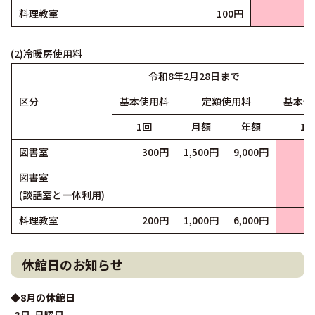
料理教室
100円
(2)冷暖房使用料
令和8年2月28日まで
区分
基本使用料
定額使用料
基本使
1回
月額
年額
1
図書室
300円
1,500円
9,000円
2
図書室
3
(談話室と一体利用)
料理教室
200円
1,000円
6,000円
3
休館日のお知らせ
◆8月の休館日