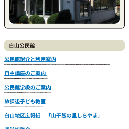
白山公民館
公民館紹介と利用案内
自主講座のご案内
公民館学級のご案内
放課後子ども教室
白山地区広報紙 「山干飯の里しらやま」