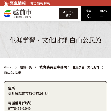
緊急情報
防災情報速報
検索
MENU
よくある
質問
生涯学習・文化財課 白山公民館
教育委員会事務局
ホーム
組織一覧
生涯学習・文化財課
白山公民館
住所
福井県越前市都辺町36-84
電話番号(代表)
0778-28-1045