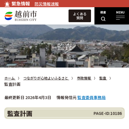
緊急情報
防災情報速報
検索
MENU
よくある
質問
監査
ホーム
つながりが心地よいふるさと
市政情報
監査
監査計画
最終更新日 2026年4月3日
情報発信元
監査委員事務局
監査計画
PAGE-ID:10186