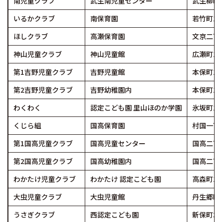
南児童クラブ
武生南児童センター
武生柳町1
いるかクラブ
南保育園
若竹町12-
ほしクラブ
高瀬保育園
文京二丁目
神山児童クラブ
神山児童館
広瀬町102
第1吉野児童クラブ
吉野児童館
本保町19-
第2吉野児童クラブ
吉野幼稚園内
本保町19-
わくわく
認定こども園 里山ほのか学園
氷坂町14-
くじら組
国高保育園
村国一丁目
第1国高児童クラブ
国高児童センター
国高二丁目
第2国高児童クラブ
国高幼稚園内
国高二丁目
わかたけ児童クラブ
わかたけ 認定こども園
高森町18-
大虫児童クラブ
大虫児童館
丹生郷町13
うさぎクラブ
西認定こども園
新保町32-