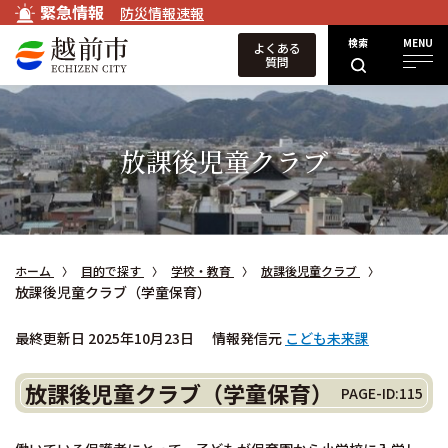
緊急情報
防災情報速報
検索
MENU
よくある
質問
放課後児童クラブ
ホーム
目的で探す
学校・教育
放課後児童クラブ
放課後児童クラブ（学童保育）
最終更新日 2025年10月23日
情報発信元
こども未来課
放課後児童クラブ（学童保育）
PAGE-ID:115