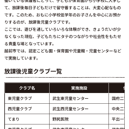
働いている保護者にとって、子どもが保育園から小学校に入学し
て、放課後毎日子どもだけで留守番することは、大変心配なもの
です。このため、おもに小学校低学年のお子さんを中心にお預か
りするのが、放課後児童クラブです。
ここでは、遊びを通していろいろな体験ができ、きょうだいが少
なくなった現在、子どもたちにタテのつながりや社会性をもたせ
る貴重な場となっています。
越前市では、認定こども園・保育園や児童館・児童センターなど
で実施しています。
放課後児童クラブ一覧
クラブ名
実施施設
住
東児童クラブ
武生東児童センター
国府二丁目
西児童クラブ
武生西児童センター
中央二丁目
てまり
野尻医院
平出一丁目