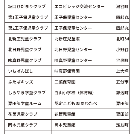
坂口ひだまりクラブ
エコビレッジ交流センター
湯谷町25-
第1王子保児童クラブ
王子保児童センター
四郎丸町55
第2王子保児童クラブ
王子保児童センター
四郎丸町55
北新庄児童クラブ
北新庄児童館
北町54-2
北日野児童クラブ
北日野児童センター
小野谷町1
味真野児童クラブ
味真野児童センター
池泉町14
いちばんぼし
味真野保育園
上大坪町2
ふたばキッズ
二葉保育園
五分市町3
しらやま学童クラブ
白山小学校（体育館）
都辺町24
粟田部学童ルーム
認定こども園 あわたべ
粟田部町4
花筐児童クラブ
花筐児童館
粟田部町41
岡本児童クラブ
岡本児童館
定友町10-