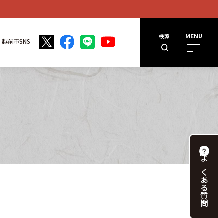
検索
MENU
越前市SNS
よくある
質問