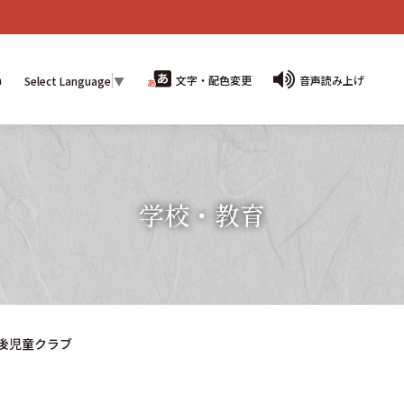
n
文字・配色変更
音声読み上げ
Select Language
▼
学校・教育
後児童クラブ