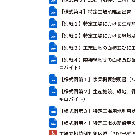
【様式第４】特定工場承継届出書（
【別紙１】特定工場における生産施
【別紙２】特定工場における緑地及
【別紙３】工業団地の面積並びに工
【別紙４】隣接緑地等の面積及び配
ロバイト）
【様式例第１】事業概要説明書（ワ
【様式例第２】生産施設、緑地、緑
キロバイト）
【様式例第３】特定工場用地利用状
【様式例第４】特定工場の新設等の
工場立地特例対象区域（PDF形式 