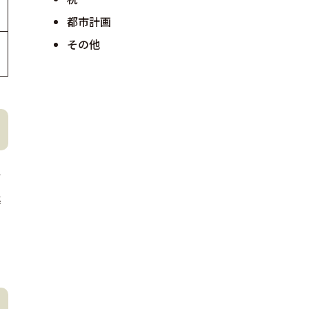
都市計画
その他
備
基