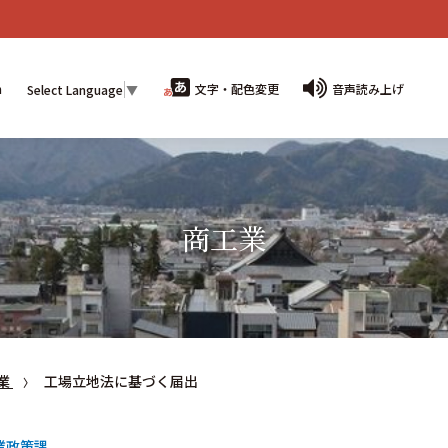
n
文字・配色変更
音声読み上げ
Select Language
▼
商工業
業
工場立地法に基づく届出
業政策課