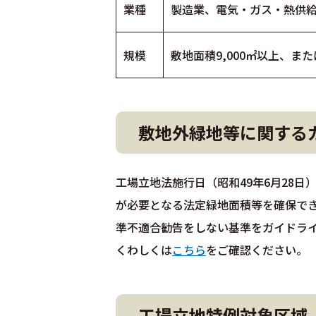
業種
製造業、電気・ガス・熱供
規模
敷地面積9,000㎡以上、また
敷地外緑地等に関する
工場立地法施行日（昭和49年6月28
が必要となる法定緑地面積等を確保で
準不適合勧告をしない基準をガイドラ
くわしくは
こちら
をご確認ください。
工場立地特例対象区域