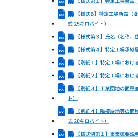
【様式第１】特定工場新設（
【様式B】特定工場新設（
式 25キロバイト）
【様式第３】氏名（名称、住
【様式第４】特定工場承継届
【別紙１】特定工場における
【別紙２】特定工場における
【別紙３】工業団地の面積並
ト）
【別紙４】隣接緑地等の面
式 20キロバイト）
【様式例第１】事業概要説明