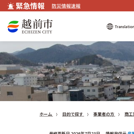
緊急情報
防災情報速報
Translatio
ホーム
目的で探す
事業者の方
商工
最終更新日 2026年7月23日
情報発信元
産