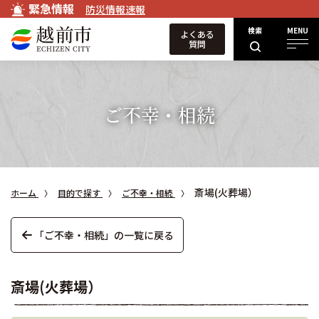
緊急情報
防災情報速報
検索
MENU
よくある
質問
ご不幸・相続
斎場(火葬場）
ホーム
目的で探す
ご不幸・相続
「ご不幸・相続」の一覧に戻る
斎場(火葬場）