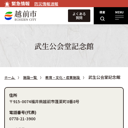
緊急情報
防災情報速報
検索
MENU
よくある
質問
武生公会堂記念館
武生公会堂記念館
ホーム
施設一覧
教育・文化・産業施設
住所
〒915-0074福井県越前市蓬莱町8番8号
電話番号(代表)
0778-21-3900