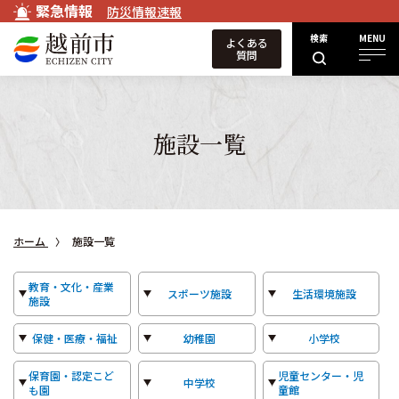
緊急情報
防災情報速報
検索
MENU
よくある
質問
施設一覧
ホーム
施設一覧
教育・文化・産業
スポーツ施設
生活環境施設
施設
保健・医療・福祉
幼稚園
小学校
保育園・認定こど
児童センター・児
中学校
も園
童館